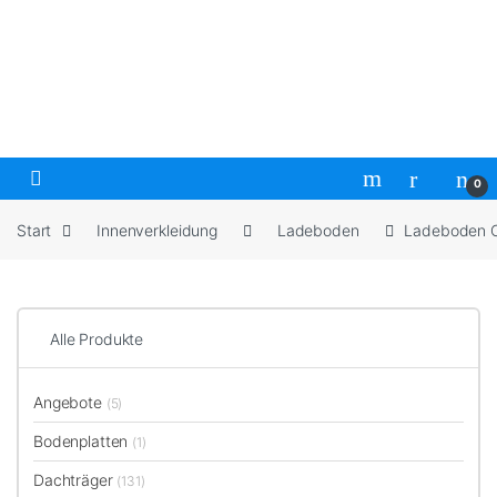
Skip to navigation
Skip to content
Open
0
Start
Innenverkleidung
Ladeboden
Ladeboden C
Alle Produkte
Angebote
(5)
Bodenplatten
(1)
Dachträger
(131)