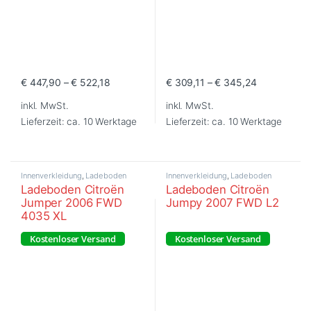
€
447,90
–
€
522,18
€
309,11
–
€
345,24
Dieses Produkt weist mehrere Varianten auf. Die Optionen können
Dieses Produkt weist mehrere Va
inkl. MwSt.
inkl. MwSt.
Lieferzeit:
ca. 10 Werktage
Lieferzeit:
ca. 10 Werktage
Innenverkleidung
,
Ladeboden
Innenverkleidung
,
Ladeboden
Ladeboden Citroën
Ladeboden Citroën
Jumper 2006 FWD
Jumpy 2007 FWD L2
4035 XL
Kostenloser Versand
Kostenloser Versand