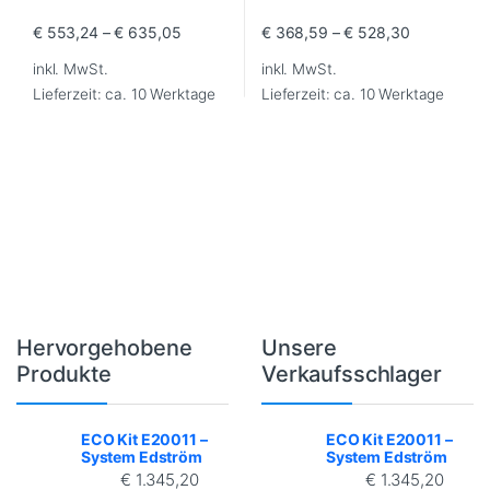
€
553,24
–
€
635,05
€
368,59
–
€
528,30
Dieses Produkt weist mehrere Varianten auf. Die Optionen können
Dieses Produkt weist mehrere Va
inkl. MwSt.
inkl. MwSt.
Lieferzeit:
ca. 10 Werktage
Lieferzeit:
ca. 10 Werktage
Hervorgehobene
Unsere
Brands Carousel
Produkte
Verkaufsschlager
ECO Kit E20011 –
ECO Kit E20011 –
System Edström
System Edström
€
1.345,20
€
1.345,20