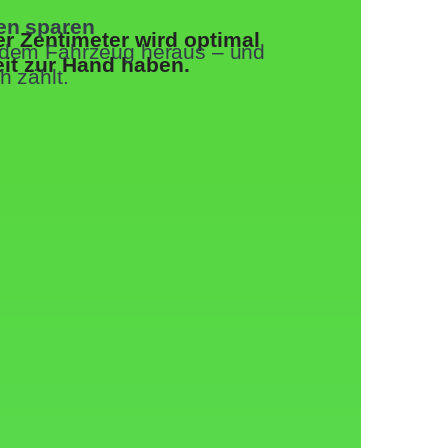
ven sparen
r Zentimeter wird optimal
jedem Fahrzeug heraus – und
eit zur Hand haben.
h zählt.