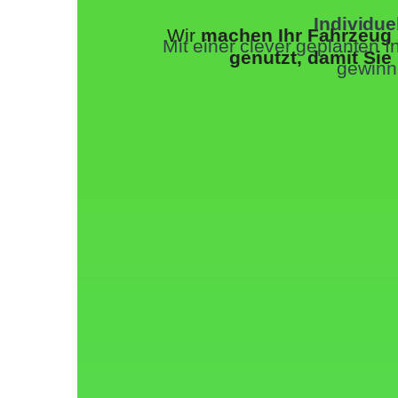
Individue
Wir
machen Ihr Fahrzeug z
Mit einer clever geplanten
genutzt, damit Sie
gewinne