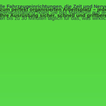
lle Fahrzeugeinrichtungen, die Zeit und Ner
um perfekt organisierten Arbeitsplatz – jede
 Innenausstattung holen Sie das Maximum aus 
 Ihre Ausrüstung sicher, schnell und griffber
n bis zu 30 Minuten täglich für das, was wirklic