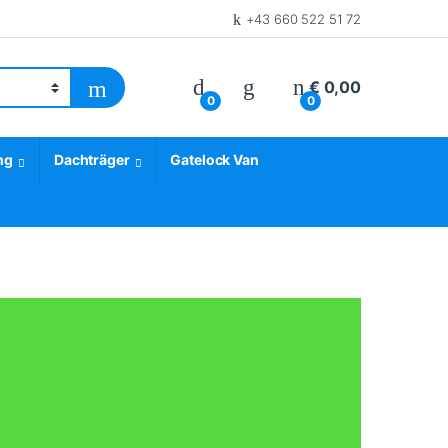
+43 660 522 51 72
€
0,00
0
0
ng
Dachträger
Gatelock Van