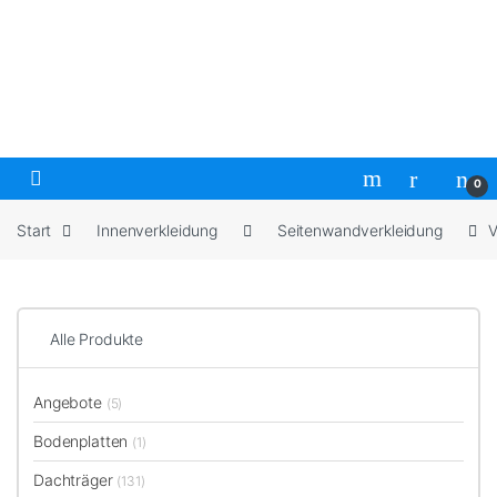
Skip to navigation
Skip to content
Open
0
Start
Innenverkleidung
Seitenwandverkleidung
V
Alle Produkte
Angebote
(5)
Bodenplatten
(1)
Dachträger
(131)