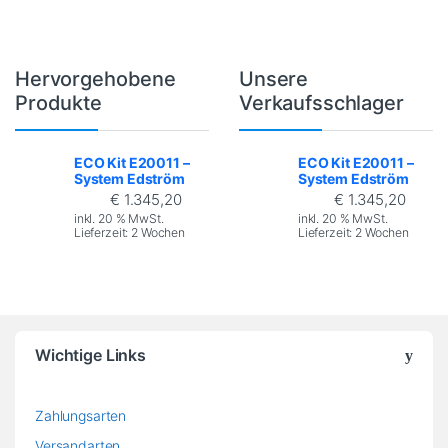
Hervorgehobene
Unsere
Brands Carousel
Produkte
Verkaufsschlager
ECO Kit E20011 –
ECO Kit E20011 –
System Edström
System Edström
€
1.345,20
€
1.345,20
inkl. 20 % MwSt.
inkl. 20 % MwSt.
Lieferzeit:
2 Wochen
Lieferzeit:
2 Wochen
Wichtige Links
Zahlungsarten
Versandarten