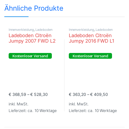
Ähnliche Produkte
Innenverkleidung
,
Ladeboden
Innenverkleidung
,
Ladeboden
Ladeboden Citroën
Ladeboden Citroën
Jumpy 2007 FWD L2
Jumpy 2016 FWD L1
Kostenloser Versand
Kostenloser Versand
€
368,59
–
€
528,30
€
363,20
–
€
409,50
Dieses Produkt weist mehrere Varianten auf. Die Optionen können
Dieses Produkt weist mehrere Va
inkl. MwSt.
inkl. MwSt.
Lieferzeit:
ca. 10 Werktage
Lieferzeit:
ca. 10 Werktage