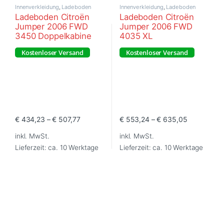
Innenverkleidung
,
Ladeboden
Innenverkleidung
,
Ladeboden
Ladeboden Citroën
Ladeboden Citroën
Jumper 2006 FWD
Jumper 2006 FWD
3450 Doppelkabine
4035 XL
Kostenloser Versand
Kostenloser Versand
€
434,23
–
€
507,77
€
553,24
–
€
635,05
Dieses Produkt weist mehrere Varianten auf. Die Optionen können
Dieses Produkt weist mehrere Va
inkl. MwSt.
inkl. MwSt.
Lieferzeit:
ca. 10 Werktage
Lieferzeit:
ca. 10 Werktage