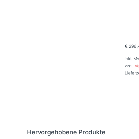
€
296,
Dieses 
inkl. M
zzgl.
V
Lieferz
Hervorgehobene Produkte
Brands Carousel