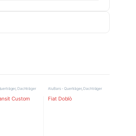
Querträger
,
Dachträger
AluBars - Querträger
,
Dachträger
ansit Custom
Fiat Doblò