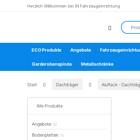
Skip to navigation
Skip to content
Herzlich Willkommen bei IN Fahrzeugeinrichtung
Search fo
Open
ECO Produkte
Angebote
Fahrzeugeinrichtu
Garderobenspinde
Metallschränke
Start
Dachträger
AluRack - Dachträ
Alle Produkte
Angebote
(5)
Bodenplatten
(1)