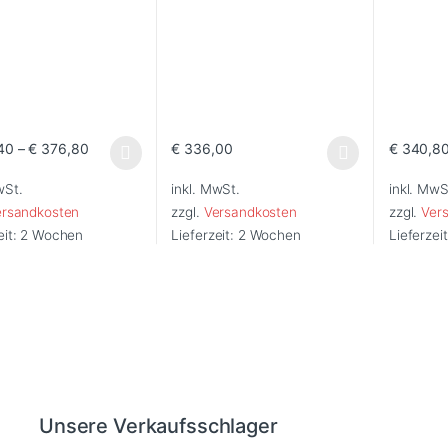
40
–
€
376,80
€
336,00
€
340,8
Produkt weist mehrere Varianten auf. Die Optionen können auf der Pr
Dieses Produkt weist mehrere Varianten au
Dieses Pr
wSt.
inkl. MwSt.
inkl. MwS
ersandkosten
zzgl.
Versandkosten
zzgl.
Ver
eit:
2 Wochen
Lieferzeit:
2 Wochen
Lieferzei
Unsere Verkaufsschlager