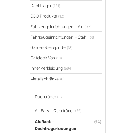
Dachträger
(131)
ECO Produkte
(12)
Fahrzeugeinrichtungen – Alu
(37)
Fahrzeugeinrichtungen – Stahl
(68)
Garderobenspinde
(18)
Gatelock Van
(16)
Innenverkleidung
(594)
Metallschränke
(6)
Dachträger
(131)
AluBars – Querträger
(56)
AluRack –
(63)
Dachträgerlösungen