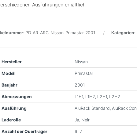
verschiedenen Ausführungen erhältlich.
ikelnummer:
PD-AR-ARC-Nissan-Primastar-2001
Kategorien:
Hersteller
Nissan
Modell
Primastar
Baujahr
2001
Abmessungen
L1H1, L1H2, L2H1, L2H2
Ausführung
AluRack Standard, AluRack Con
Laderolle
Ja, Nein
Anzahl der Querträger
6, 7