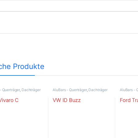
che Produkte
- Querträger
,
Dachträger
AluBars - Querträger
,
Dachträger
AluBars - 
Vivaro C
VW ID Buzz
Ford Tr