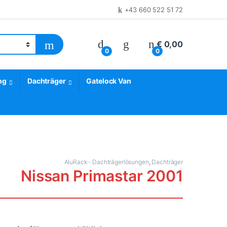
+43 660 522 51 72
€
0,00
0
0
ng
Dachträger
Gatelock Van
AluRack - Dachträgerlösungen
,
Dachträger
Nissan Primastar 2001