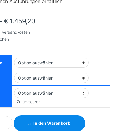
nen Ausführungen erhältlich.
–
€
1.459,20
.
Versandkosten
chen
n
Zurücksetzen
ar 2001 quantity
In den Warenkorb