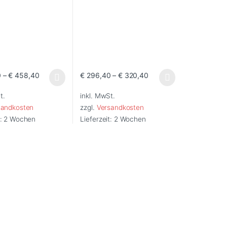
0
–
€
458,40
€
296,40
–
€
320,40
oduktseite gewählt werden
f. Die Optionen können auf der Produktseite gewählt werden
odukt weist mehrere Varianten auf. Die Optionen können auf der Prod
Dieses Produkt weist mehrere Varianten auf.
t.
inkl. MwSt.
sandkosten
zzgl.
Versandkosten
t:
2 Wochen
Lieferzeit:
2 Wochen