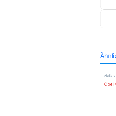
Ähnli
AluBars 
Opel 