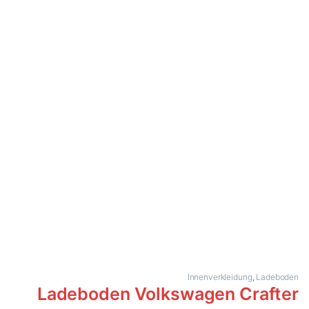
Innenverkleidung
,
Ladeboden
Ladeboden Volkswagen Crafter
2017 RWD L5 Doppelkabine
Strapazierfähiger Laderaumboden
Exakt passend
Hochwertige Materialien
Made in Germany
97% Kundenzufriedenheit