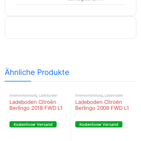
Innenverkleidung
,
Ladeboden
Innenverkleidung
,
Ladeboden
Ladeboden Citroën
Ladeboden Citroën
Berlingo 2018 FWD L1
Berlingo 2008 FWD L1
Kostenloser Versand
Kostenloser Versand
€
316,26
–
€
353,10
€
298,99
–
€
332,71
Dieses Produkt weist mehrere Varianten auf. Die Optionen können
Dieses Produkt weist mehrere Va
inkl. MwSt.
inkl. MwSt.
Lieferzeit:
ca. 10 Werktage
Lieferzeit:
ca. 10 Werktage
Innenverkleidung
,
Ladeboden
Innenverkleidung
,
Ladeboden