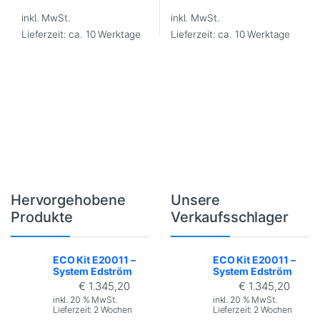
Hervorgehobene
Unsere
Brands Carousel
Produkte
Verkaufsschlager
ECO Kit E20011 –
ECO Kit E20011 –
System Edström
System Edström
€
1.345,20
€
1.345,20
inkl. 20 % MwSt.
inkl. 20 % MwSt.
Lieferzeit:
2 Wochen
Lieferzeit:
2 Wochen
Wichtige Links
Zahlungsarten
Versandarten
Widerrufsbelehrung