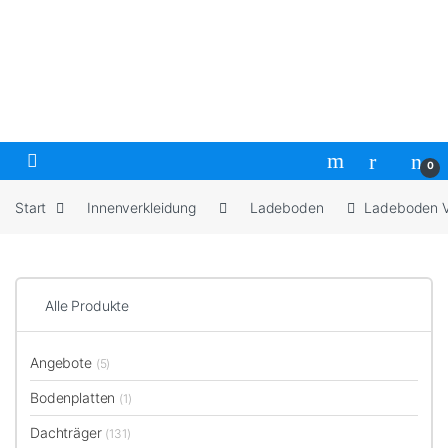
Skip to navigation
Skip to content
Open
0
Start
Innenverkleidung
Ladeboden
Ladeboden V
Alle Produkte
Angebote
(5)
Bodenplatten
(1)
Dachträger
(131)