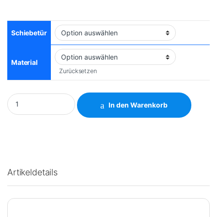
Artikeldetails
Hersteller
Volkswagen
Modell
Crafter
Baujahr
2017
Antrieb
RWD
Länge
L5
Schiebetür
rechts