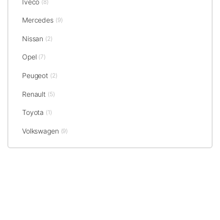
Iveco
(8)
Mercedes
(9)
Nissan
(2)
Opel
(7)
Peugeot
(2)
Renault
(5)
Toyota
(1)
Volkswagen
(9)