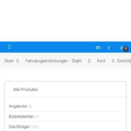
Skip to navigation
Skip to content
Open
0
Start
Fahrzeugeinrichtungen - Stahl
Ford
Einrich
Alle Produkte
Angebote
(5)
Bodenplatten
(1)
Dachträger
(131)