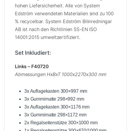
hohen Liefersicherheit. Alle von System
Edström verwendeten Materialien sind zu 100
% recycelbar. System Edström Bilinredningar
AB ist nach den Richtlinien SS-EN ISO
14001:2015 umweltzertifiziert.
Set Inkludiert:
Links – F40720
Abmessungen HxBxT 1000x2270x300 mm
3x Auflagekasten 300×997 mm
3x Gummimatte 298×992 mm
3x Auflagekasten 300×1176 mm
3x Gummimatte 298×1172 mm
2x Regalseitenstütze 300×1000 mm
1x Regalseitenstütze 300×670/1000 mm