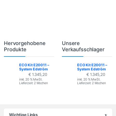
Hervorgehobene
Unsere
Brands Carousel
Produkte
Verkaufsschlager
ECO Kit E20011 –
ECO Kit E20011 –
System Edström
System Edström
€
1.345,20
€
1.345,20
inkl. 20 % MwSt.
inkl. 20 % MwSt.
Lieferzeit:
2 Wochen
Lieferzeit:
2 Wochen
Wichtige Links